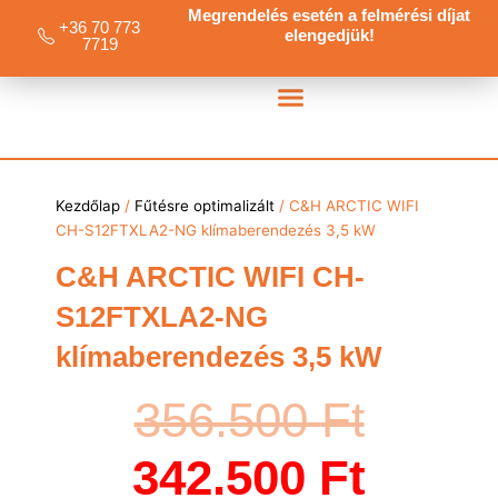
Skip
Megrendelés esetén a felmérési díjat
+36 70 773
elengedjük!
to
7719
content
Klíma Csomagok
Klíma Karbantartás
Klíma Kisokos
Kezdőlap
/
Fűtésre optimalizált
/ C&H ARCTIC WIFI
CH-S12FTXLA2-NG klímaberendezés 3,5 kW
C&H ARCTIC WIFI CH-
S12FTXLA2-NG
klímaberendezés 3,5 kW
Origi
Curre
356.500
Ft
price
price
342.500
Ft