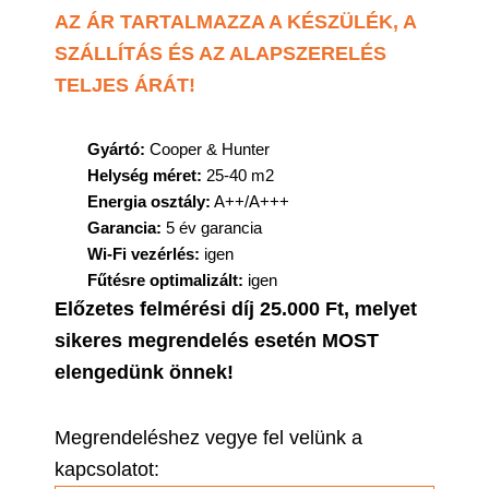
AZ ÁR TARTALMAZZA A KÉSZÜLÉK, A
SZÁLLÍTÁS ÉS AZ ALAPSZERELÉS
TELJES ÁRÁT!
Gyártó
:
Cooper & Hunter
Helység méret
:
25-40 m2
Energia osztály
:
A++/A+++
Garancia
:
5 év garancia
Wi-Fi vezérlés
:
igen
Fűtésre optimalizált
:
igen
Előzetes felmérési díj 25.000 Ft, melyet
sikeres megrendelés esetén MOST
elengedünk önnek!
Megrendeléshez vegye fel velünk a
kapcsolatot: