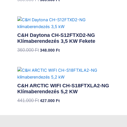
Original
Current
price
price
was:
is:
C&H Daytona CH-S12FTXD2-NG
360.000 Ft.
348.000 Ft.
Klímaberendezés 3,5 KW Fekete
360.000
Ft
348.000
Ft
Original
Current
price
price
was:
is:
C&H ARCTIC WIFI CH-S18FTXLA2-NG
441.000 Ft.
427.000 Ft.
Klímaberendezés 5,2 KW
441.000
Ft
427.000
Ft