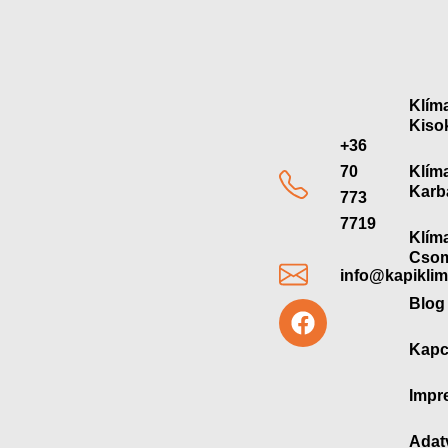
Klím
Kiso
+36
70
Klím
Karb
773
7719
Klím
Cso
info@kapikli
F
Blog
a
c
Kapc
e
b
Impr
o
o
Adat