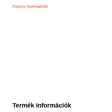
was:
is:
Fűtésre Optimalizált
356.50
342.5
Termék Információk