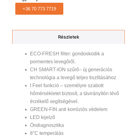
+36 70 773 7719
Részletek
ECO-FRESH filter: gondoskodik a
pormentes levegőről.
CH SMART-ION szűrő– új generációs
technológia a levegő teljes tisztításához
I Feel funkció – személyre szabott
hőmérsékletet biztosít, a távirányítón lévő
érzékelő segítségével.
GREEN-FIN anti korróziós védelem
LED kijelző
Öndiagnosztika
8°C temperálás